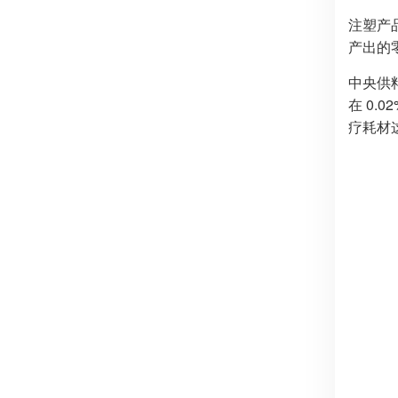
注塑产
产出的
中央供
在 0
疗耗材