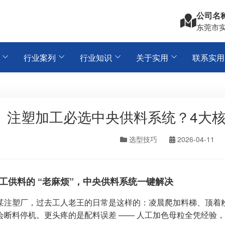
公司名
东莞市
行业案列
行业知识
关于实用
联系实用
注塑加工必选中央供料系统？4大
选型技巧
2026-04-11
工供料的 “老麻烦”，中央
供料
系统一键解决
某注塑厂，过去工人老王的日常是这样的：凌晨爬加料梯、顶着粉尘
会断料停机。更头疼的是配料误差 —— 人工加色母粒全凭经验