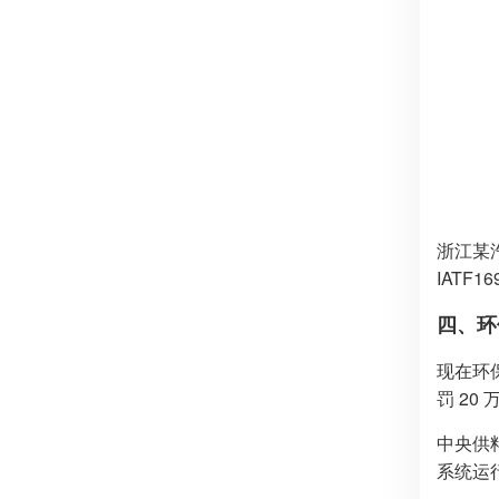
浙江某汽
IAT
四、环
现在环
罚 2
中央供
系统运