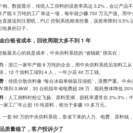
例。数据显示，传统人工供料的误差率高达 3.2%，会让产品不合格
年产能 5 万吨的工厂单这一项，每年就少赚 750 万元产值。而
仓直接送到注塑机，PLC 控制系统精准控量，误差率降到 0.5%
尘呛鼻的日子。
金白银省成本，回收周期大多不到 1 年
老板最关心的就是成本，中央供料系统的 “省钱账” 很实在：
力
：浙江一家年产能 8 万吨的企业，用中央供料系统后加料工从 6
张，12 个加料工缩到 4 人，一年少花 40 万工钱。
费
：传统分散供料像 “每台冰箱单独装压缩机”，浪费严重。中
kW 降到 0.8kW，30 台机组年省电费超 28 万，能耗整体降低 20%
料
：人工倒料时粉尘飞扬、原料受潮，损耗率通常在 2%-3%；中
一家工厂年止损 15 吨原料，相当于多赚 10 多万元。
，一套 80 万的中央供料系统，靠省下来的人力、电费、原料钱，大
品质量稳了，客户投诉少了