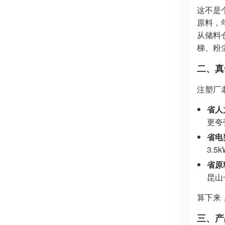
这不是个
原料，
从储料
梯、粉
二、真
注塑厂
省人
更夸
省电
3.5
省原
昆山
算下来
三、产