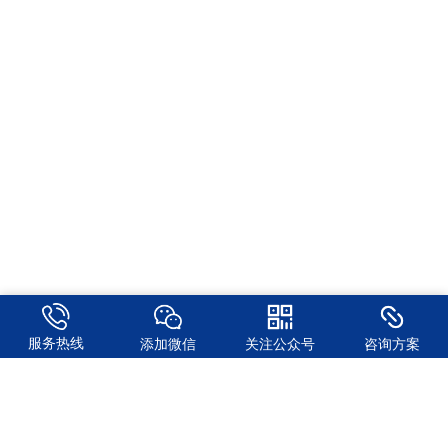
服务热线
添加微信
关注公众号
咨询方案
东莞市实用节能科技有限公司 是一家专业生产塑料周边辅助设备的制
造商。
我们可以为客户橡塑成型车间提供新厂规划，旧厂改造、设备更新、
供料系统升级及改造、整厂自动化生产等设计方案；从车间糙粒→原