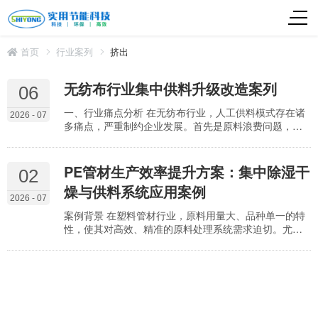
首页
行业案列
挤出
无纺布行业集中供料升级改造案列
06
一、行业痛点分析 在无纺布行业，人工供料模式存在诸
2026 - 07
多痛点，严重制约企业发展。首先是原料浪费问题，无
纺布原料要么是蓬松的纤维，要么是易结块的PP粉粒
料，人工供料过程中，原料飞扬、洒落、结块等现象难
以避免，导致原料损耗率居高不下，增加了生产成本。
PE管材生产效率提升方案：集中除湿干
02
其次是品质不稳定问题，人工供料靠经验，喂料速度忽
燥与供料系统应用案例
快忽慢，配比误差大，容易造成无纺布克重均匀度差、
2026 - 07
有杂质等品质问题，影响产品合格率和客户满意度。再
案例背景 在塑料管材行业，原料用量大、品种单一的特
者是环保合规问…
性，使其对高效、精准的原料处理系统需求迫切。尤其
是PE燃气管生产，因采用黑色混配料，且生产设备数量
多，集中除湿干燥系统与集中供料系统的组合应用，成
为提升生产效率、保障产品质量的关键解决方案。 管材
挤出行业集中供料系统构成详解 管材行业集中供料系统
主要由大型储料罐及输送系统、集中除湿干燥系统、集
中供料系统三大部分构成，各部分协同运作，实现原料