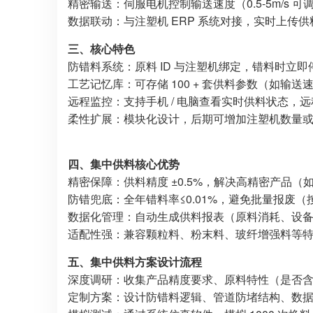
精密输送：伺服电机控制输送速度（0.5-5m/s 可
数据联动：与注塑机 ERP 系统对接，实时上传
三、核心特色
防错料系统：原料 ID 与注塑机绑定，错料时立
工艺记忆库：可存储 100 + 套供料参数（如输送
远程监控：支持手机 / 电脑查看实时供料状态，
柔性扩展：模块化设计，后期可增加注塑机数量
四、集中供料核心优势
精密保障：供料精度 ±0.5%，解决高精密产品
防错兜底：全年错料率≤0.01%，避免批量报废（按 1
数据化管理：自动生成供料报表（原料消耗、设
适配性强：兼容颗粒料、粉末料、玻纤增强料等
五、集中供料方案设计流程
深度调研：收集产品精度要求、原料特性（是否含玻纤
定制方案：设计防错料逻辑、管道防堵结构、数