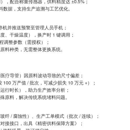
调），配合称重传感器，供料精度达 ±0.5%；
供料数据，支持生产追溯与工艺优化。
即停机并推送预警至管理人员手机；
速度、干燥温度），换产时 1 键调用；
远程调整参数（需授权）；
或原料种类，无需整体更换系统。
（如医疗导管）因原料波动导致的尺寸偏差；
00 万产值 / 批次，可减少损失 10 万元 +）；
备运行时长），助力生产效率分析；
特殊原料，解决传统系统堵料问题。
 / 腐蚀性）、生产工单模式（批次 / 连续）；
据对接接口，出具《精密供料保障方案》；